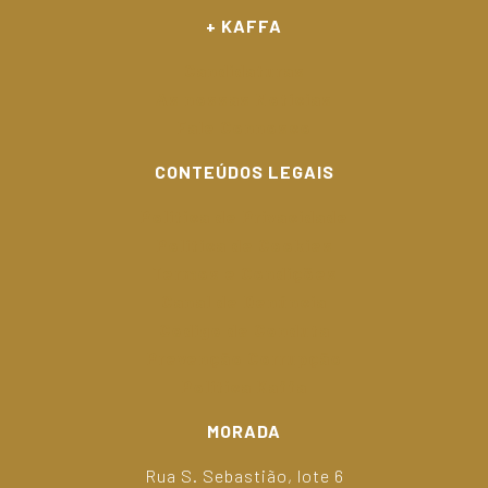
+ KAFFA
Candidaturas
As nossas Notícias
Fale Connosco
CONTEÚDOS LEGAIS
Política de Privacidade
Política de Cookies
Termos e Condições
Canal de Denúncia
Código de Conduta
Prevenção Corrupção
Política Kaffa
MORADA
Rua S. Sebastião, lote 6