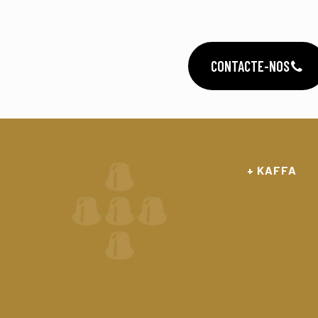
CONTACTE-NOS
+ KAFFA
Candidatur
As nossas N
Fale Conno