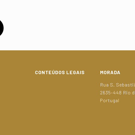
CONTEÚDOS LEGAIS
MORADA
as
Política de Privacidade
Rua S. Sebastiã
otícias
Política de Cookies
2635-448 Rio 
sco
Termos e Condições
Portugal
Canal de Denúncia
Código de Conduta
Prevenção Corrupção
Política Kaffa