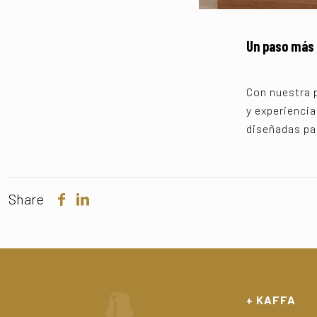
Un paso más 
Con nuestra 
y experienci
diseñadas pa
Share
+ KAFFA