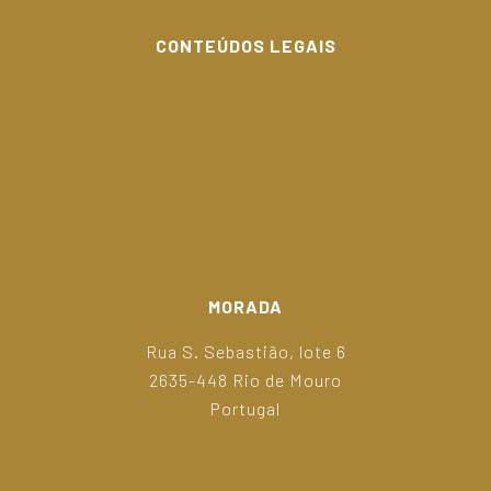
Fale Connosco
CONTEÚDOS LEGAIS
Política de Privacidade
Política de Cookies
Termos e Condições
Canal de Denúncia
Código de Conduta
Prevenção Corrupção
Política Kaffa
MORADA
Rua S. Sebastião, lote 6
2635-448 Rio de Mouro
Portugal