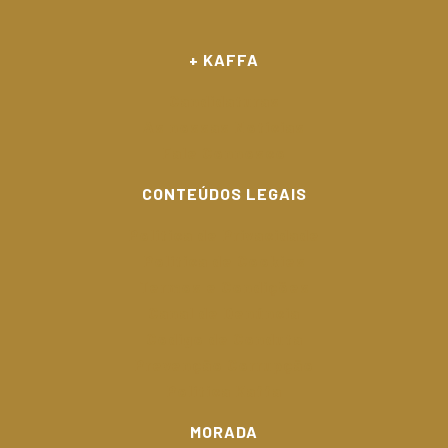
+ KAFFA
Candidaturas
As nossas Notícias
Fale Connosco
CONTEÚDOS LEGAIS
Política de Privacidade
Política de Cookies
Termos e Condições
Canal de Denúncia
Código de Conduta
Prevenção Corrupção
Política Kaffa
MORADA