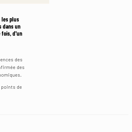
 les plus
s dans un
fois, d'un
igences des
nfirmée des
onomiques.
 points de