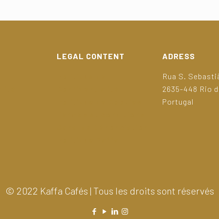
LEGAL CONTENT
ADRESS
Politique de
Rua S. Sebastiã
lité
Confidentialité
2635-448 Rio 
Politique de Cookies
Portugal
Termes et conditions
Canal de Dénonciation
Politique Kaffa
© 2022 Kaffa Cafés | Tous les droits sont réservés