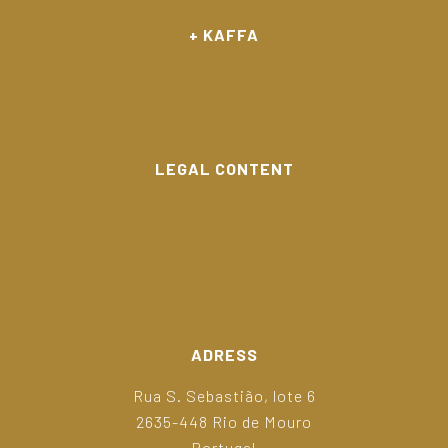
+ KAFFA
Application
Notre Actualité
Contacts
LEGAL CONTENT
Politique de Confidentialité
Politique de Cookies
Termes et conditions
Canal de Dénonciation
Politique Kaffa
ADRESS
Rua S. Sebastião, lote 6
2635-448 Rio de Mouro
Portugal