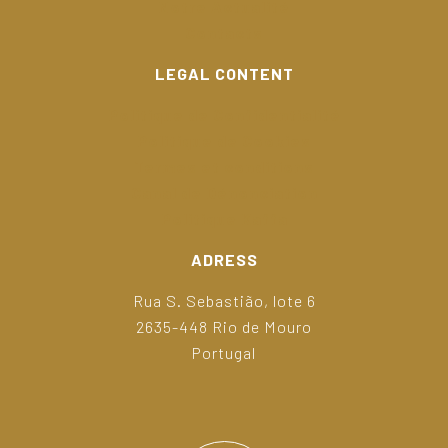
Notre Actualité
Contacts
LEGAL CONTENT
Politique de Confidentialité
Politique de Cookies
Termes et conditions
Canal de Dénonciation
Politique Kaffa
ADRESS
Rua S. Sebastião, lote 6
2635-448 Rio de Mouro
Portugal